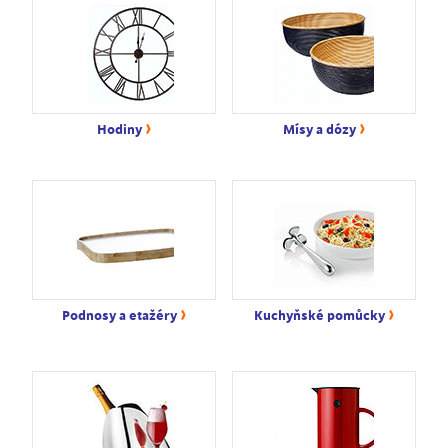
›
›
Hodiny
Mísy a dózy
›
›
Podnosy a etažéry
Kuchyňské pomůcky