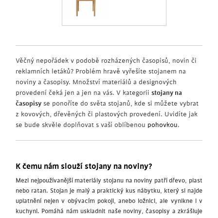
Věčný nepořádek v podobě rozházených časopisů, novin či
reklamních letáků? Problém hravě vyřešíte stojanem na
noviny a časopisy. Množství materiálů a designových
provedení čeká jen a jen na vás. V kategorii
stojany na
časopisy
se ponoříte do světa stojanů, kde si můžete vybrat
z kovových, dřevěných či plastových provedení. Uvidíte jak
se bude skvěle doplňovat s vaší oblíbenou
pohovkou
.
K čemu nám slouží stojany na noviny?
Mezi nejpoužívanější materiály stojanu na noviny patří dřevo, plast
nebo ratan. Stojan je malý a praktický kus nábytku, který si najde
uplatnění nejen v obývacím pokoji, anebo ložnici, ale vynikne i v
kuchyni. Pomáhá nám uskladnit naše noviny, časopisy a zkrášluje