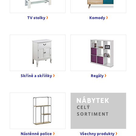
›
›
TV stolky
Komody
›
›
Skříně a skříňky
Regály
NÁBYTEK
CELÝ
SORTIMENT
›
›
Nástěnné police
Všechny produkty