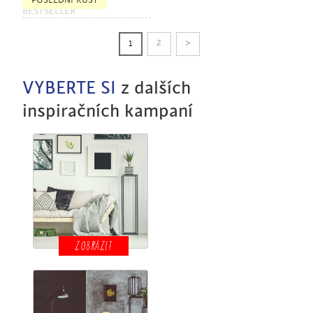
POSLEDNÍ KUSY
BESTSELLER
>
2
1
VYBERTE SI
z dalších
inspiračních kampaní
ZOBRAZIT