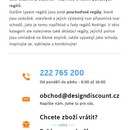
regálů
.
Dalším typem regálů jsou poté
poschoďové regály
, které
jsou vzdušné, otevřené a jejich výsledný tvar připomíná tvar
schodů, jako je tomu například u řady regálů Rodrigo. V této
kategorii ale naleznete také skládací regály, jejichž police
jsou umístěné na šikmé stojině, takže vypadají jako schody.
Inspirujte se, vybírejte a kombinujte!
222 765 200
Od pondělí do pátku - 8:00 až 16:00
obchod@designdiscount.cz
Napište nám. Jsme tu pro vás.
Chcete zboží vrátit?
---- nebo ----