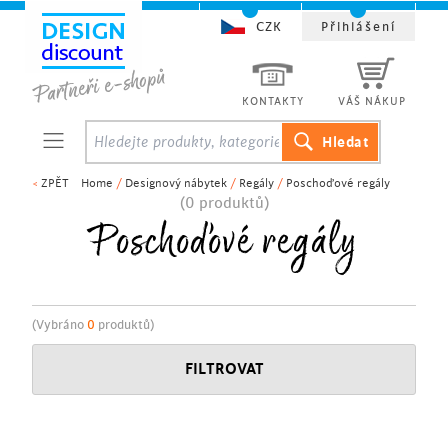
CZK
Přihlášení
KONTAKTY
VÁŠ NÁKUP
<
ZPĚT
Home
/
Designový nábytek
/
Regály
/
Poschoďové regály
(0 produktů)
Poschoďové regály
(Vybráno
0
produktů)
FILTROVAT