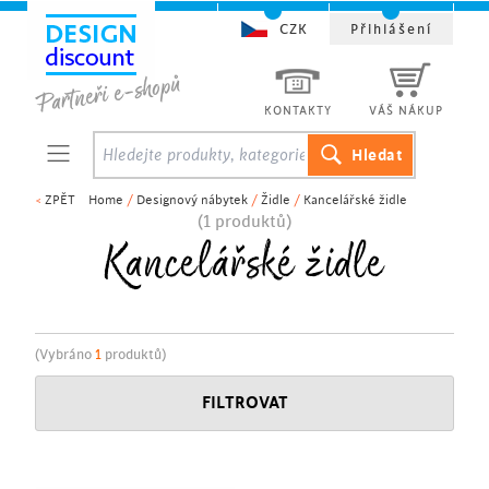
CZK
Přihlášení
KONTAKTY
VÁŠ NÁKUP
<
ZPĚT
Home
/
Designový nábytek
/
Židle
/
Kancelářské židle
(1 produktů)
Kancelářské židle
(Vybráno
1
produktů)
FILTROVAT