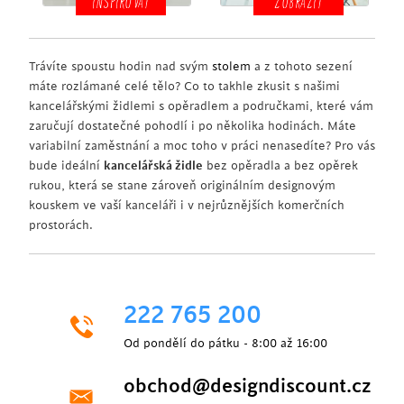
INSPIROVAT
ZOBRAZIT
Trávíte spoustu hodin nad svým
stolem
a z tohoto sezení
máte rozlámané celé tělo? Co to takhle zkusit s našimi
kancelářskými židlemi s opěradlem a područkami, které vám
zaručují dostatečné pohodlí i po několika hodinách. Máte
variabilní zaměstnání a moc toho v práci nenasedíte? Pro vás
bude ideální
kancelářská židle
bez opěradla a bez opěrek
rukou, která se stane zároveň originálním designovým
kouskem ve vaší kanceláři i v nejrůznějších komerčních
prostorách.
222 765 200
Od pondělí do pátku - 8:00 až 16:00
obchod@designdiscount.cz