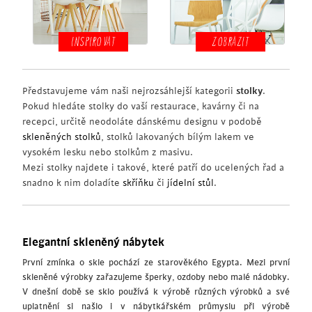
INSPIROVAT
ZOBRAZIT
Představujeme vám naši nejrozsáhlejší kategorii
stolky
.
Pokud hledáte stolky do vaší restaurace, kavárny či na
recepci, určitě neodoláte dánskému designu v podobě
skleněných stolků
, stolků lakovaných bílým lakem ve
vysokém lesku nebo stolkům z masivu.
Mezi stolky najdete i takové, které patří do ucelených řad a
snadno k nim doladíte
skříňku
či
jídelní stůl
.
Elegantní skleněný nábytek
První zmínka o skle pochází ze starověkého Egypta. Mezi první
skleněné výrobky zařazujeme šperky, ozdoby nebo malé nádobky.
V dnešní době se sklo používá k výrobě různých výrobků a své
uplatnění si našlo i v nábytkářském průmyslu při výrobě