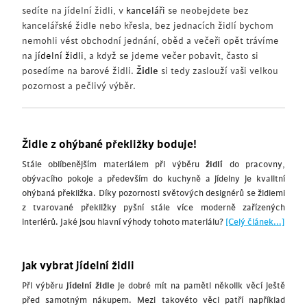
sedíte na jídelní židli, v
kanceláři
se neobejdete bez
kancelářské židle nebo křesla, bez jednacích židlí bychom
nemohli vést obchodní jednání, oběd a večeři opět trávíme
na
jídelní židli
, a když se jdeme večer pobavit, často si
posedíme na barové židli.
Židle
si tedy zaslouží vaši velkou
pozornost a pečlivý výběr.
Židle z ohýbané překližky boduje!
Stále oblíbenějším materiálem při výběru
židlí
do pracovny,
obývacího pokoje a především do kuchyně a jídelny je kvalitní
ohýbaná překližka. Díky pozornosti světových designérů se židlemi
z tvarované překližky pyšní stále více moderně zařízených
interiérů. Jaké jsou hlavní výhody tohoto materiálu?
[Celý článek...]
Jak vybrat jídelní židli
Při výběru
jídelní židle
je dobré mít na paměti několik věcí ještě
před samotným nákupem. Mezi takovéto věci patří například