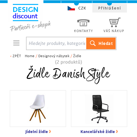
CZK
Přihlášení
KONTAKTY
VÁŠ NÁKUP
<
ZPĚT
Home
/
Designový nábytek
/
Židle
(2 produktů)
Židle Danish Style
›
›
Jídelní židle
Kancelářské židle