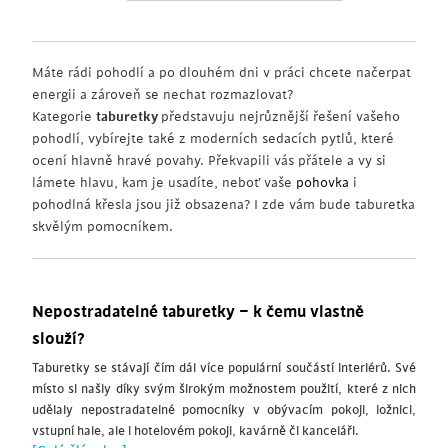
Máte rádi pohodlí a po dlouhém dni v práci chcete načerpat
energii a zároveň se nechat rozmazlovat?
Kategorie
taburetky
představuju nejrůznější řešení vašeho
pohodlí, vybírejte také z moderních sedacích pytlů, které
ocení hlavně hravé povahy. Překvapili vás přátele a vy si
lámete hlavu, kam je usadíte, neboť vaše
pohovka
i
pohodlná křesla jsou již obsazena? I zde vám bude taburetka
skvělým pomocníkem.
Nepostradatelné taburetky – k čemu vlastně
slouží?
Taburetky se stávají čím dál více populární součástí interiérů. Své
místo si našly díky svým širokým možnostem použití, které z nich
udělaly nepostradatelné pomocníky v obývacím pokoji, ložnici,
vstupní hale, ale i hotelovém pokoji, kavárně či kanceláři.