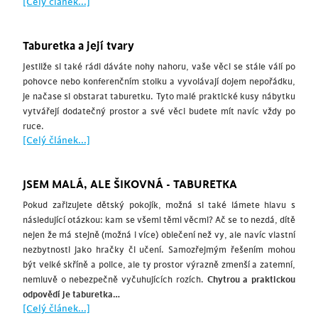
[Celý článek...]
Taburetka a její tvary
Jestliže si také rádi dáváte nohy nahoru, vaše věci se stále válí po
pohovce nebo konferenčním stolku a vyvolávají dojem nepořádku,
je načase si obstarat taburetku. Tyto malé praktické kusy nábytku
vytvářejí dodatečný prostor a své věci budete mít navíc vždy po
ruce.
[Celý článek...]
JSEM MALÁ, ALE ŠIKOVNÁ - TABURETKA
Pokud zařizujete dětský pokojík, možná si také lámete hlavu s
následující otázkou: kam se všemi těmi věcmi? Ač se to nezdá, dítě
nejen že má stejně (možná i více) oblečení než vy, ale navíc vlastní
nezbytnosti jako hračky či učení. Samozřejmým řešením mohou
být velké skříně a police, ale ty prostor výrazně zmenší a zatemní,
nemluvě o nebezpečně vyčuhujících rozích.
Chytrou a praktickou
odpovědí je taburetka…
[Celý článek...]