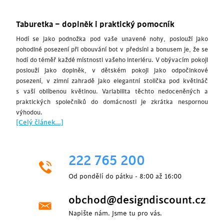
Taburetka – doplněk i praktický pomocník
Hodí se jako podnožka pod vaše unavené nohy, poslouží jako
pohodlné posezení při obouvání bot v předsíni a bonusem je, že se
hodí do téměř každé místnosti vašeho interiéru. V obývacím pokoji
poslouží jako doplněk, v dětském pokoji jako odpočinkové
posezení, v zimní zahradě jako elegantní stolička pod květináč
s vaší oblíbenou květinou. Variabilita těchto nedoceněných a
praktických společníků do domácnosti je zkrátka nespornou
výhodou.
[Celý článek...]
222 765 200
Od pondělí do pátku - 8:00 až 16:00
obchod@designdiscount.cz
Napište nám. Jsme tu pro vás.