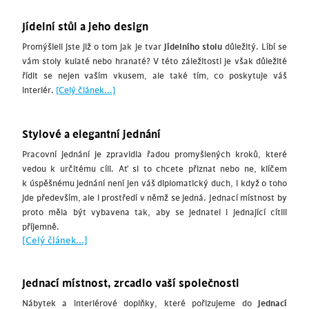
Jídelní stůl a jeho design
Promýšleli jste již o tom jak je tvar
jídelního stolu
důležitý. Líbí se
vám stoly kulaté nebo hranaté? V této záležitosti je však důležité
řídit se nejen vaším vkusem, ale také tím, co poskytuje váš
interiér.
[Celý článek...]
Stylové a elegantní jednání
Pracovní jednání je zpravidla řadou promyšlených kroků, které
vedou k určitému cíli. Ať si to chcete přiznat nebo ne, klíčem
k úspěšnému jednání není jen váš diplomatický duch, i když o toho
jde především, ale i prostředí v němž se jedná. Jednací místnost by
proto měla být vybavena tak, aby se jednatel i jednající cítili
příjemně.
[Celý článek...]
Jednací místnost, zrcadlo vaší společnosti
Nábytek a interiérové doplňky, které pořizujeme do
jednací