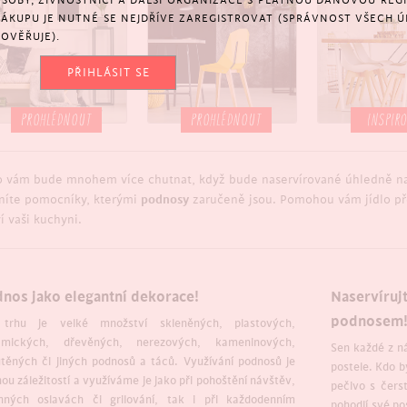
SOBY, ŽIVNOSTNÍCI A DALŠÍ ORGANIZACE S PLATNOU DAŇOVOU REGIS
NÁKUPU JE NUTNÉ SE NEJDŘÍVE ZAREGISTROVAT (SPRÁVNOST VŠECH Ú
OVĚŘUJE).
PŘIHLÁSIT SE
PROHLÉDNOUT
PROHLÉDNOUT
INSPIR
lo vám bude mnohem více chutnat, když bude naservírované úhledně 
níte pomocníky, kterými
podnosy
zaručeně jsou. Pomohou vám jídlo pře
í vaši kuchyni.
nos jako elegantní dekorace!
Naservírujt
podnosem
trhu je velké množství skleněných, plastových,
amických, dřevěných, nerezových, kameninových,
Sen každé z ná
těných či jiných podnosů a táců. Využívání podnosů je
postele. Kdo b
ou záležitostí a využíváme je jako při pohoštění návštěv,
pečivo s čer
inných oslavách či grilování, tak i při každodenním
pohodlí své po