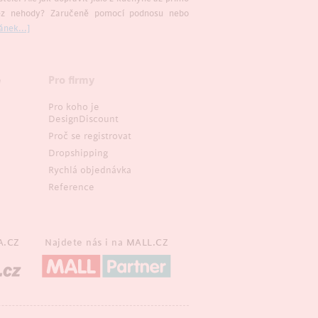
ez nehody? Zaručeně pomocí podnosu nebo
ánek...]
e
Pro firmy
Pro koho je
DesignDiscount
Proč se registrovat
Dropshipping
Rychlá objednávka
Reference
A.CZ
Najdete nás i na
MALL.CZ