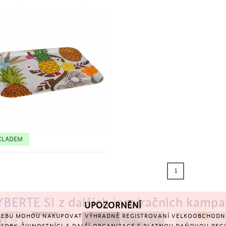
TSELLER
KLADEM
1
YBERTE SI
z dalších inspiračních kampa
UPOZORNĚNÍ
EBU MOHOU NAKUPOVAT VÝHRADNĚ REGISTROVANÍ VELKOOBCHODNÍ 