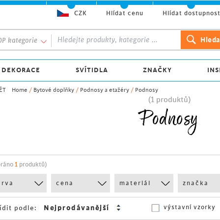
CZK
Hlídat cenu
Hlídat dostupnos
P kategorie
 DEKORACE
SVÍTIDLA
ZNAČKY
INS
ĚT
Home
/
Bytové doplňky
/
Podnosy a etažéry
/
Podnosy
(1 produktů)
Podnosy
bráno
1
produktů)
arva
cena
materiál
značka
výstavní vzorky
ídit podle: