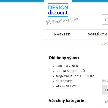
TO
NÁBYTEK
DOPLŇKY &
<
ZP
Oblíbený výběr:
300 NOVINEK
333 BESTSELLERŮ
Nejlevnější do 1.500 Kč
(Vy
Skladovky
Akční SLEVY
b
Všechny kategorie:
Tř