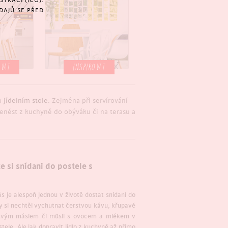
TRACÍ (IČO).
DAJŮ SE PŘED
OVAT
INSPIROVAT
na
jídelním stole
. Zejména při servírování
nést z kuchyně do obýváku či na terasu a
e si snídani do postele s
!
s je alespoň jednou v životě dostat snídani do
y si nechtěl vychutnat čerstvou kávu, křupavé
stvým máslem či müsli s ovocem a mlékem v
stele. Ale jak dopravit jídlo z kuchyně až přímo