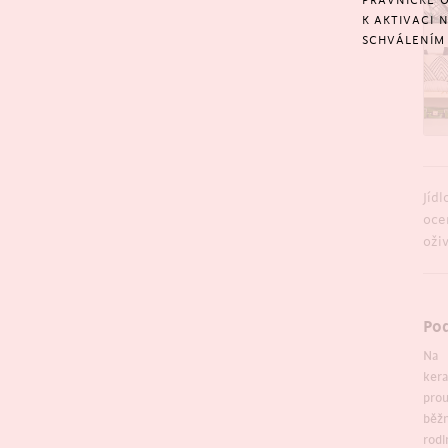
PRÁVNICKÉ O
K AKTIVACI 
SCHVÁLENÍM 
Jíd
oce
oživ
Pod
Na 
ker
prou
běžn
rod