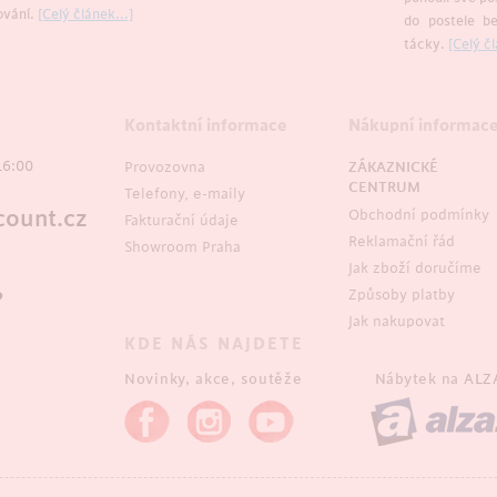
ování.
[Celý článek...]
do postele b
tácky.
[Celý čl
Kontaktní informace
Nákupní informac
16:00
Provozovna
ZÁKAZNICKÉ
CENTRUM
Telefony, e-maily
ount.cz
Obchodní podmínky
Fakturační údaje
Reklamační řád
Showroom Praha
Jak zboží doručíme
Způsoby platby
?
Jak nakupovat
KDE NÁS NAJDETE
Novinky, akce, soutěže
Nábytek na
ALZ