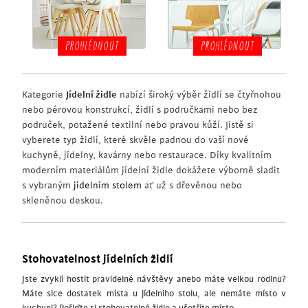
PROHLÉDNOUT
PROHLÉDNOUT
Kategorie
Jídelní židle
nabízí široký výběr židlí se čtyřnohou
nebo pérovou konstrukcí, židlí s područkami nebo bez
područek, potažené textilní nebo pravou kůží. Jistě si
vyberete typ židlí, které skvěle padnou do vaší nové
kuchyně, jídelny, kavárny nebo restaurace. Díky kvalitním
moderním materiálům jídelní židle dokážete výborně sladit
s vybraným
jídelním stolem
ať už s dřevěnou nebo
skleněnou deskou.
Stohovatelnost jídelních židlí
Jste zvyklí hostit pravidelné návštěvy anebo máte velkou rodinu?
Máte sice dostatek místa u jídelního stolu, ale nemáte místo v