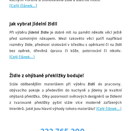
kuchyni? Pořiďte si stohovatelné židle a ušetříte místo.
[Celý článek...]
Jak vybrat jídelní židli
Při výběru
jídelní židle
je dobré mít na paměti několik věcí ještě
před samotným nákupem. Mezi takovéto věci patří například
rozměry židle, přednost stolování v křesílku s opěrkami či na židli
bez opěrek, dřevěná úprava či kůže, polstrování či nikoliv.
[Celý článek...]
Židle z ohýbané překližky boduje!
Stále oblíbenějším materiálem při výběru
židlí
do pracovny,
obývacího pokoje a především do kuchyně a jídelny je kvalitní
ohýbaná překližka. Díky pozornosti světových designérů se židlemi
z tvarované překližky pyšní stále více moderně zařízených
interiérů. Jaké jsou hlavní výhody tohoto materiálu?
[Celý článek...]