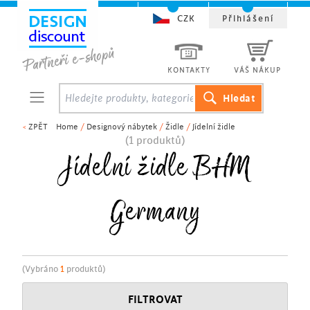
CZK
Přihlášení
KONTAKTY
VÁŠ NÁKUP
<
ZPĚT
Home
/
Designový nábytek
/
Židle
/
Jídelní židle
(1 produktů)
Jídelní židle BHM
Germany
(Vybráno
1
produktů)
FILTROVAT