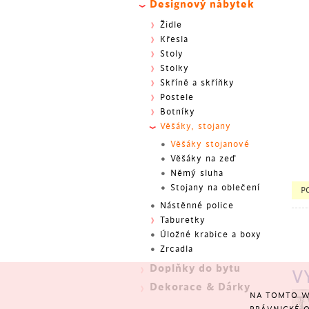
Designový nábytek
Židle
Křesla
Stoly
Stolky
Skříně a skříňky
Postele
Botníky
Věšáky, stojany
Věšáky stojanové
Věšáky na zeď
Němý sluha
BES
Stojany na oblečení
P
Nástěnné police
Taburetky
Úložné krabice a boxy
Zrcadla
Doplňky do bytu
V
Dekorace & Dárky
NA TOMTO W