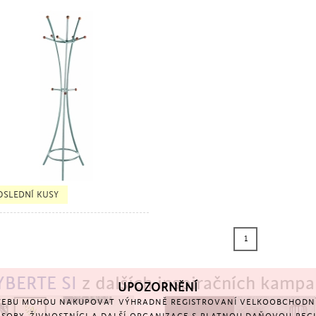
TSELLER
OSLEDNÍ KUSY
1
YBERTE SI
z dalších inspiračních kampa
UPOZORNĚNÍ
EBU MOHOU NAKUPOVAT VÝHRADNĚ REGISTROVANÍ VELKOOBCHODNÍ 