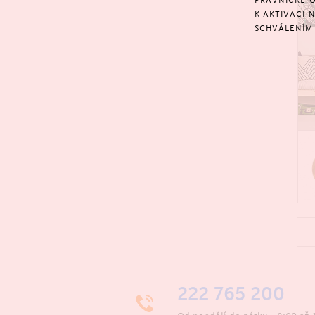
PRÁVNICKÉ O
K AKTIVACI 
SCHVÁLENÍM 
222 765 200