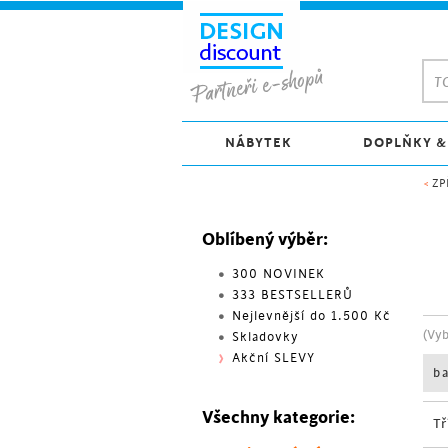
TO
NÁBYTEK
DOPLŇKY &
<
ZP
Oblíbený výběr:
300 NOVINEK
333 BESTSELLERŮ
Nejlevnější do 1.500 Kč
(Vy
Skladovky
Akční SLEVY
b
Všechny kategorie:
Tř