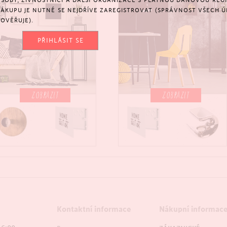
SOBY, ŽIVNOSTNÍCI A DALŠÍ ORGANIZACE S PLATNOU DAŇOVOU REGIS
NÁKUPU JE NUTNÉ SE NEJDŘÍVE ZAREGISTROVAT (SPRÁVNOST VŠECH Ú
OVĚŘUJE).
PŘIHLÁSIT SE
ZOBRAZIT
ZOBRAZIT
Kontaktní informace
Nákupní informac