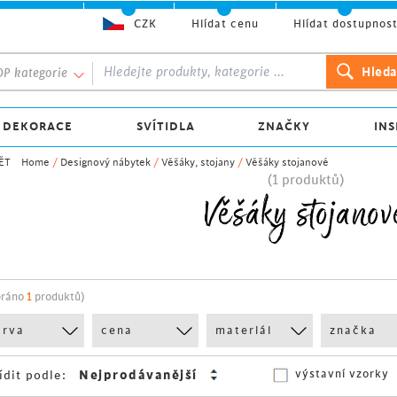
CZK
Hlídat cenu
Hlídat dostupnos
P kategorie
 DEKORACE
SVÍTIDLA
ZNAČKY
INS
ĚT
Home
/
Designový nábytek
/
Věšáky, stojany
/
Věšáky stojanové
(1 produktů)
Věšáky stojanov
bráno
1
produktů)
arva
cena
materiál
značka
výstavní vzorky
ídit podle: