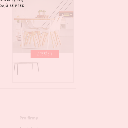
TRACÍ (IČO).
DAJŮ SE PŘED
ZOBRAZIT
e
Pro firmy